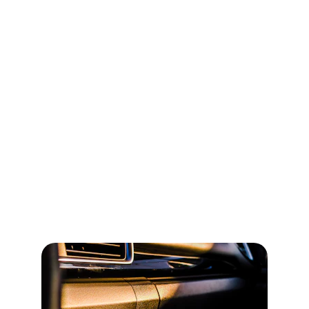
Location Véhicules 
avec ou sans 
Chauffeur
Service de location de véhicules avec 
chauffeur pour vos besoins de déplacements 
au Niger.