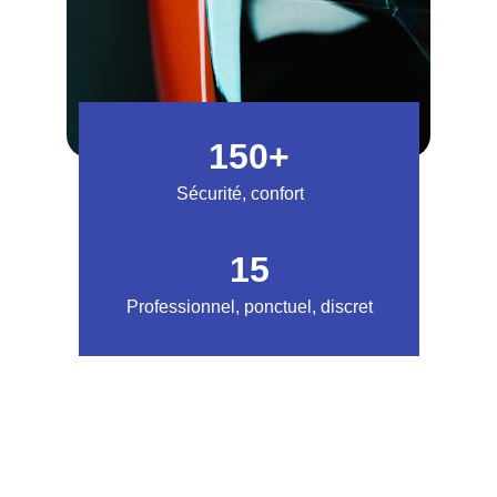
150+
Sécurité, confort
15
Professionnel, ponctuel, discret
★★★★★