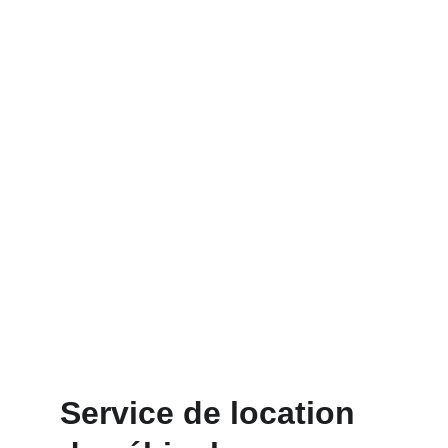
Evènementiel - Berlines - SUV
Chauffeurs professionnels, ponctuels 
et discrets
Sécurité - Confidentialité - 
Confort
Déplacements en toute sécurité
Service de location 