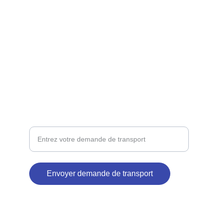
TRANSFERT
sarlm2carrental@example.com
555-123-4567
BERLINES
Besoin de transport souple convivial
Envoyer demande de transport